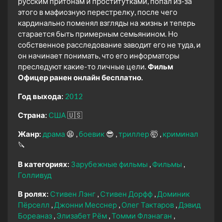
русским притонам и проститутками, попал из-за
этого в мафиозную перестрелку, после чего
кардинально поменял взгляды на жизнь и теперь
старается быть примерным семьянином. Но
собственное расследование заводит его не туда, и
он начинает понимать, что его информаторы
преследуют какие-то личные цели.
Фильм
Офицер ранен онлайн бесплатно.
Год выхода:
2012
Страна:
США
🇺🇸
Жанр:
драма
😫
боевик
😎
триллер
🤯
криминал
🔪
В категориях:
Зарубежные фильмы
Фильмы
Голливуд
В ролях:
Стивен Лэнг
Стивен Дорфф
Доминик
Пёрселл
Джонни Месснер
Олег Тактаров
Дэвид
Бореаназ
Элизабет Рём
Томми Флэнаган