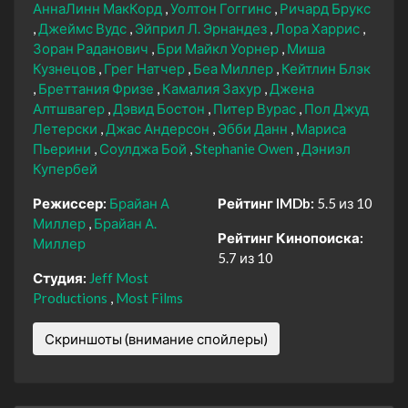
АннаЛинн МакКорд
Уолтон Гоггинс
Ричард Брукс
Джеймс Вудс
Эйприл Л. Эрнандез
Лора Харрис
Зоран Раданович
Бри Майкл Уорнер
Миша
Кузнецов
Грег Натчер
Беа Миллер
Кейтлин Блэк
Бреттания Фризе
Камалия Захур
Джена
Алтшвагер
Дэвид Бостон
Питер Вурас
Пол Джуд
Летерски
Джас Андерсон
Эбби Данн
Мариса
Пьерини
Соулджа Бой
Stephanie Owen
Дэниэл
Купербей
Режиссер:
Брайан А
Рейтинг IMDb:
5.5 из 10
Миллер
Брайан А.
Рейтинг Кинопоиска:
Миллер
5.7 из 10
Студия:
Jeff Most
Productions
Most Films
Скриншоты (внимание спойлеры)