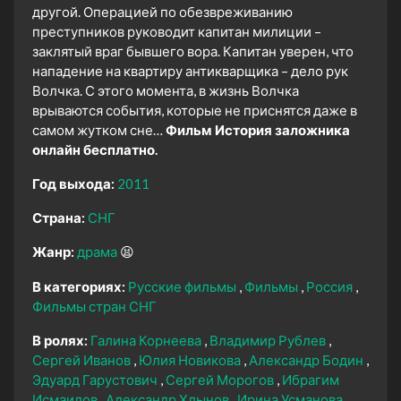
другой. Операцией по обезвреживанию
преступников руководит капитан милиции –
заклятый враг бывшего вора. Капитан уверен, что
нападение на квартиру антикварщика – дело рук
Волчка. С этого момента, в жизнь Волчка
врываются события, которые не приснятся даже в
самом жутком сне…
Фильм История заложника
онлайн бесплатно.
Год выхода:
2011
Страна:
СНГ
Жанр:
драма
😫
В категориях:
Русские фильмы
Фильмы
Россия
Фильмы стран СНГ
В ролях:
Галина Корнеева
Владимир Рублев
Сергей Иванов
Юлия Новикова
Александр Бодин
Эдуард Гарустович
Сергей Морогов
Ибрагим
Исмаилов
Александр Хлынов
Ирина Усманова