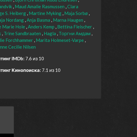
Sandvik
Maud Amalie Rasmussen
Clara
e S. Heiberg
Martine Myking
Maja Sorbø
aja Nordang
Anja Basma
Marna Haugen
e Marie Hole
Anders Kemp
Bettina Fleischer
k
Trine Sandbraaten
Hagla
Торгни Амдам
lie Forchhammer
Marita Holmeset-Varpe
nne Cecilie Nilsen
тинг IMDb:
7.6 из 10
тинг Кинопоиска:
7.1 из 10