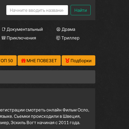
Найти
📑 Документальный
😫 Драма
🎒 Приключения
🤯 Триллер
ТОП 50
МНЕ ПОВЕЗЕТ
Подборки
 регистрации смотреть онлайн Фильм Осло,
 языке. Сьемки происходили в Швеция,
ер, Эскиль Вогт начиная с 2011 года.