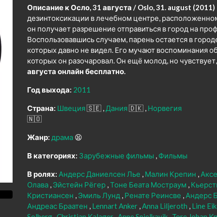
Описание к Осло, 31 августа / Oslo, 31. august (2011)
дезинтоксикации в лечебном центре, расположенном
он получает разрешение отправиться в город на про
Воспользовавшись случаем, парень остается в городе
которых давно не видел. Его мучают воспоминания о
которых он разочаровал. Он ещё молод, но чувствует,
августа онлайн бесплатно.
Год выхода:
2011
Страна:
Швеция
🇸🇪
Дания
🇩🇰
Норвегия
🇳🇴
Жанр:
драма
😫
В категориях:
Зарубежные фильмы
Фильмы
В ролях:
Андерс Даниелсен Лье
Малин Крепин
Аксе
Олава
Эйстейн Рёгер
Тоне Беата Мостраум
Кьерст
Кристиансен
Эмиль Лунд
Ренате Реинсве
Андерс 
Андреас Браатен
Lennart Anker
Anna Liljeroth
Line Ei
Solberg
Christian Kalager
Anne Spjelkavik
Tore Johan K