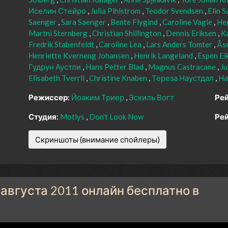
Иселин Стейро
Julia Pihlstrom
Teodor Svendsen
Elin 
Saenger
Sara Saenger
Bente Flygind
Caroline Vagle
Heg
Martni Sternberg
Christian Shillington
Dennis Eriksen
K
Fredrik Stabenfeldt
Caroline Lea
Lars Anders Tomter
Ås
Henriette Kverneng Johansen
Henrik Langeland
Espen Ei
Гудрун Аустли
Hans Petter Blad
Magnus Castracane
Ju
Elisabeth Tverrli
Christine Knaben
Тереза Наустдал
Ha
Режиссер:
Йоаким Триер
Эскиль Вогт
Рей
Студия:
Motlys
Don't Look Now
Рей
Скриншоты (внимание спойлеры)
августа 2011 онлайн бесплатно в