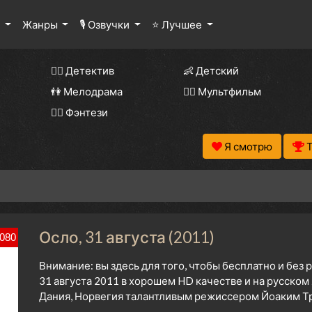
ы
Жанры
🎙 Озвучки
⭐ Лучшее
🕵️‍♂️ Детектив
👶 Детский
👫 Мелодрама
🧚‍♀️ Мультфильм
🧝‍♂️ Фэнтези
Я смотрю
Осло, 31 августа (2011)
080
Внимание: вы здесь для того, чтобы бесплатно и без
31 августа 2011 в хорошем HD качестве и на русском
Дания, Норвегия талантливым режиссером Йоаким Три