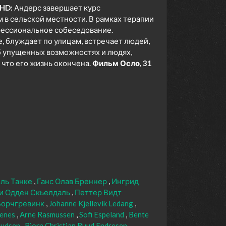
 HD:
Андерс завершает курс
 в сельской местности. В рамках терапии
фессиональное собеседование.
, блуждает по улицам, встречает людей,
б упущенных возможностях и людях,
 что его жизнь окончена.
Фильм Осло, 31
ль Танке
Ганс Олав Бреннер
Ингрид
и Одден Скьелдаль
Петтер Видт
Борчгревинк
Johanne Kjellevik Ledang
kenes
Arne Rasmussen
Sofi Espeland
Bente
nudsen
Bjorn Christian Ruud Endresen