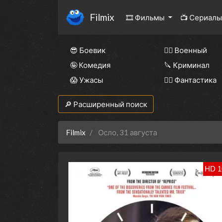
Filmix
🎞 Фильмы
📺 Сериал
😎 Боевик
👨‍✈️ Военный
🤪 Комедия
🔪 Криминал
😱 Ужасы
🧙‍♀️ Фантастика
🔎 Расширенный поиск
Filmix
Осло, 31 августа
HD 1