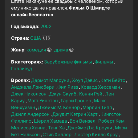
штате, накануне её свадьбы с человеком, который
ему никогда не нравился.
Фильм О Шмидте
онлайн бесплатно.
Год выхода:
2002
Страна:
США
🇺🇸
Жанр:
комедия
🤪
драма
😫
В категориях:
Зарубежные фильмы
Фильмы
Голливуд
В ролях:
Дермот Малруни
Хоуп Дэвис
Кэти Бейтс
Анджела Лэнсбери
Фил Ривз
Ховард Хессеман
Джек Николсон
Джун Скуиб
Конни Рэй
Лен
Кариу
Мэтт Уинстон
Гарри Гронер
Марк
Венхуизен
Джеймс М. Коннор
Мэрлин Типп
Джилл Андерсон
Джудит Кэтрин Харт
Кингстон
Филлипс
Шерил Хамада
Вон Вензел
Роберт Кем
Мелисса Ханна
Танг Ха
Джеймс Дж. Кроули
Мэри
Бет Нельсон
Стив Хеллер
Лестер Киллс Кроу