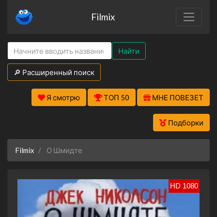
Filmix
Найти
🔎 Расширенный поиск
Я смотрю
ТОП 50
МНЕ ПОВЕЗЕТ
Подборки
Filmix
О Шмидте
HD 1080