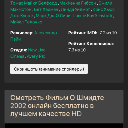
Томас Майкл Белфорд
МакКенна Гибсон
Эмили
МакНотон
Бет Хайман
Линда Уилмот
Крис Хьюс
Джо Кунце
Марк Дж. О’Лири
Lonnie Ray Senstock
Майкл Толочко
Режиссер:
Александр
Рейтинг IMDb:
7.2 из 10
Пэйн
Рейтинг Кинопоиска:
Студия:
New Line
7.3 из 10
Cinema
Avery Pix
Скриншоты (внимание спойлеры)
Смотреть Фильм О Шмидте
2002 онлайн бесплатно в
лучшем качестве HD