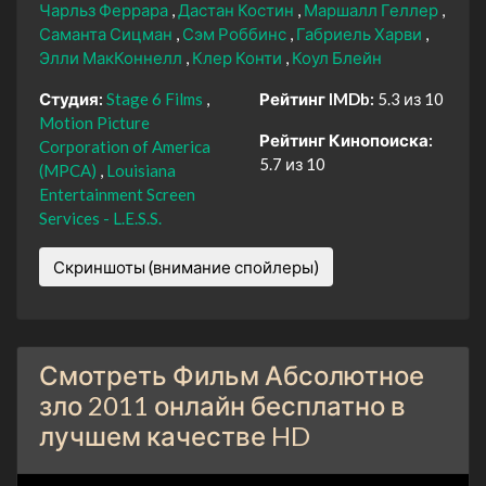
Чарльз Феррара
Дастан Костин
Маршалл Геллер
Саманта Сицман
Сэм Роббинс
Габриель Харви
Элли МакКоннелл
Клер Конти
Коул Блейн
Студия:
Stage 6 Films
Рейтинг IMDb:
5.3 из 10
Motion Picture
Рейтинг Кинопоиска:
Corporation of America
5.7 из 10
(MPCA)
Louisiana
Entertainment Screen
Services - L.E.S.S.
Скриншоты (внимание спойлеры)
Смотреть Фильм Абсолютное
зло 2011 онлайн бесплатно в
лучшем качестве HD