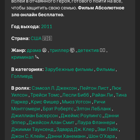
волей в отчаянного героя, готового пойти на все,
чтобы защитить свою семью.
Фильм Абсолютное
зло онлайн бесплатно.
Год выхода:
2011
Страна:
США
🇺🇸
Жанр:
драма
😫
триллер
🤯
детектив
🕵️‍♂️
криминал
🔪
В категориях:
Зарубежные фильмы
Фильмы
Голливуд
В ролях:
Сэмюэл Л. Джексон
Пейтон Лист
Люк
Уилсон
Трейси Томс
Лесли Бибб
Райан Ли
Тина
Паркер
Крис Фишер
Мьюз Уотсон
Ричи
Монтгомери
Брэт Робертс
Элтон ЛеБланк
Джиллиан Басерсон
Джеймс Роулингс
Дэнни
Эппер
Джейсон Алан Смит
Лаура Флэннери
Джимми Таунсенд
Эдвард Дж. Клер
Эви Лэйк
Джон С. Клейн
Дэнни Ханеманн
Шон О’Хара